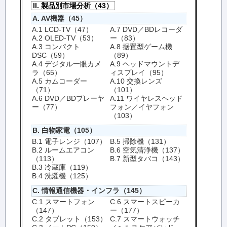
II. 製品別市場分析（43）
A. AV機器（45）
A.1 LCD-TV（47）
A.7 DVD／BDレコーダ
A.2 OLED-TV（53）
ー（83）
A.3 コンパクト
A.8 据置型ゲーム機
DSC（59）
（89）
A.4 デジタル一眼カメ
A.9 ヘッドマウントデ
ラ（65）
ィスプレイ（95）
A.5 カムコーダー
A.10 交換レンズ
（71）
（101）
A.6 DVD／BDプレーヤ
A.11 ワイヤレスヘッド
ー（77）
フォン／イヤフォン
（103）
B. 白物家電（105）
B.1 電子レンジ（107）
B.5 掃除機（131）
B.2 ルームエアコン
B.6 空気清浄機（137）
（113）
B.7 新型タバコ（143）
B.3 冷蔵庫（119）
B.4 洗濯機（125）
C. 情報通信機器・インフラ（145）
C.1 スマートフォン
C.6 スマートスピーカ
（147）
ー（177）
C.2 タブレット（153）
C.7 スマートウォッチ