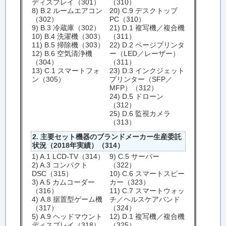
ディスプレイ（301）
（310）
8) B.2 ルームエアコン
20) C.9 デスクトップ
（302）
PC（310）
9) B.3 冷蔵庫（302）
21) D.1 複写機／複合機
10) B.4 洗濯機（303）
（311）
11) B.5 掃除機（303）
22) D.2 ページプリンタ
12) B.6 空気清浄機
ー（LED／レーザー）
（304）
（311）
13) C.1 スマートフォ
23) D.3 インクジェット
ン（305）
プリンター（SFP／
MFP）（312）
24) D.5 ドローン
（312）
25) D.6 監視カメラ
（313）
2. 主要セット機器のブランドメーカー生産委託
状況（2018年実績）（314）
1) A.1 LCD-TV（314）
9) C.5 サーバー
2) A.3 コンパクト
（322）
DSC（315）
10) C.6 スマートスピー
3) A.5 カムコーダー
カー（323）
（316）
11) C.7 スマートウォッ
4) A.8 据置型ゲーム機
チ／ヘルスケアバンド
（317）
（324）
5) A.9 ヘッドマウント
12) D.1 複写機／複合機
ディスプレイ（318）
（325）