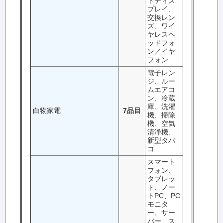
トディス
プレイ、
交換レン
ズ、ワイ
ヤレスヘ
ッドフォ
ン／イヤ
フォン
電子レン
ジ、ルー
ムエアコ
ン、冷蔵
庫、洗濯
白物家電
7品目
機、掃除
機、空気
清浄機、
新型タバ
コ
スマート
フォン、
タブレッ
ト、ノー
トPC、PC
モニタ
ー、サー
バー、ス