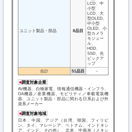
LCD、中
小型
LCD、大
型OLED、
中小型
OLED、小
ユニット製品・部品
8品目
型カメラ
モジュー
ル、
HDD、
SSD、光
ピックア
ップ
合計
51品目
－
■
調査対象企業
AV機器、白物家電、情報通信機器・インフラ、
OA機器／産業機器、モビリティ／車載電装機
器、ユニット製品・部品に関わる日系および外
資系メーカー
■
調査対象地域
日本、中国、アジア（台湾、韓国、フィリピ
ン、タイ、マレーシア、ベトナム、インドネシ
ア、インド、その他）、北米、中南米（メキシ