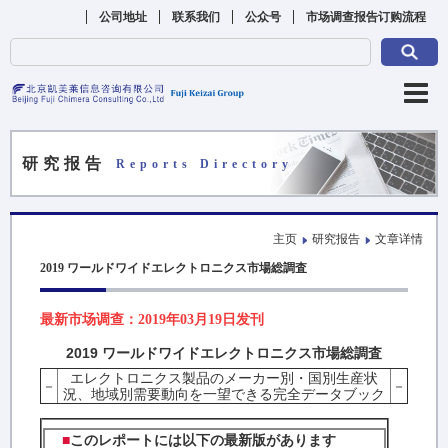
公司地址
联系我们
公众号
市场调查报告订购流程
研究报告
Reports Directory
主页
研究报告
文章详情
2019 ワールドワイドエレクトロニクス市場総調査
最新市场调查：2019年03月19日发刊
2019 ワールドワイドエレクトロニクス市場総調査
エレクトロニクス製品のメーカー別・国別生産状
－
－
況、地域別需要動向を一望できる完全データブック
■
このレポートには以下の最新版があります