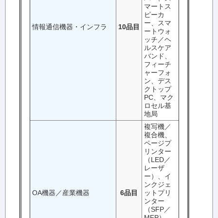
マートス
ピーカ
ー、スマ
情報通信機器・インフラ
10品目
ートウォ
ッチ／ヘ
ルスケア
バンド、
フィーチ
ャーフォ
ン、デス
クトップ
PC、マク
ロセル基
地局
複写機／
複合機、
ページプ
リンター
（LED／
レーザ
ー）、イ
ンクジェ
OA機器／産業機器
6品目
ットプリ
ンター
（SFP／
MFP）、