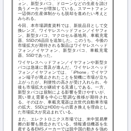
ォン、新型タバコ、ドローンなどの生産を請け
負うメーカーが増加している。スマートフォン
一辺倒の生産体制からも脱却を進めたい考えと
みられる。
今回、本市場調査資料では、新規品目として交
換レンズ、ワイヤレスヘッドフォン／イヤフォ
ン、新型タバコ、マクロセル基地局、車載充電
器、SSDの6品目を追加した。このうち、今後の
市場拡大が期待される製品はワイヤレスヘッド
フォン／イヤフォン、新型タバコ、車載充電
器、SSDであった。
ワイヤレスヘッドフォン／イヤフォンや新型タ
バコは急速に普及が進んだ。ワイヤレスヘッド
フォン／イヤフォンでは、「iPhone」でイヤフ
ォン端子が廃止されたことを契機に市場が立ち
上がったが、利便性の高さが受け入れられ、今
後も市場拡大が継続する見通しである。一方、
新型タバコは規制による影響を受けやすいが、
買い替え需要を中心に堅調な推移が期待され
る。そのほか、車載充電器は次世代自動車市場
の拡大、SSDはHDDからの置き換えを理由とし
た市場拡大が見込まれている。
また、エレクトロニクス市場では、米中貿易摩
擦の影響も懸念されている。情報通信機器を生
産する各EMSメーカーでは脱中国の動きを強め