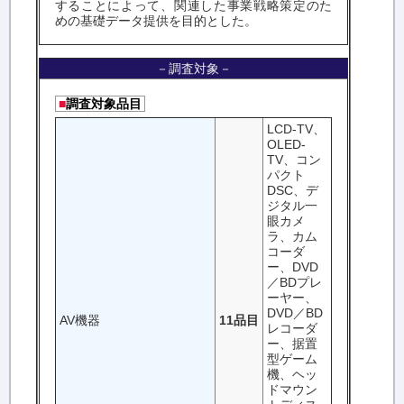
することによって、関連した事業戦略策定のた
めの基礎データ提供を目的とした。
－調査対象－
■
調査対象品目
LCD-TV、
OLED-
TV、コン
パクト
DSC、デ
ジタル一
眼カメ
ラ、カム
コーダ
ー、DVD
／BDプレ
ーヤー、
DVD／BD
AV機器
11品目
レコーダ
ー、据置
型ゲーム
機、ヘッ
ドマウン