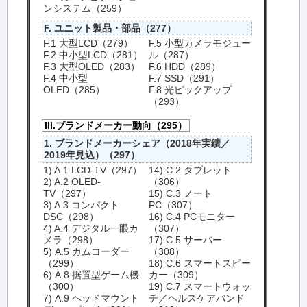
ンシステム（259）
F. ユニット製品・部品（277）
F.1 大型LCD（279）
F.5 小型カメラモジュー
F.2 中小型LCD（281）
ル（287）
F.3 大型OLED（283）
F.6 HDD（289）
F.4 中小型
F.7 SSD（291）
OLED（285）
F.8 光ピックアップ
（293）
III.ブランドメーカー動向（295）
1. ブランドメーカーシェア（2018年実績／
2019年見込）（297）
1) A.1 LCD-TV（297）
14) C.2 タブレット
2) A.2 OLED-
（306）
TV（297）
15) C.3 ノート
3) A.3 コンパクト
PC（307）
DSC（298）
16) C.4 PCモニター
4) A.4 デジタル一眼カ
（307）
メラ（298）
17) C.5 サーバー
5) A.5 カムコーダー
（308）
（299）
18) C.6 スマートスピー
6) A.8 据置型ゲーム機
カー（309）
（300）
19) C.7 スマートウォッ
7) A.9 ヘッドマウント
チ／ヘルスケアバンド