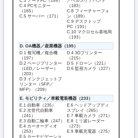
C.3 ノートPC（159）
／ヘルスケアバンド
C.4 PCモニター
（183）
（165）
C.8 フィーチャーフォ
C.5 サーバー（171）
ン（189）
C.9 デスクトップ
PC（191）
C.10 マクロセル基地局
（193）
D. OA機器／産業機器（195）
D.1 複写機／複合機
D.4 3Dプリンター
（197）
（215）
D.2 ページプリンター
D.5 ドローン（221）
（LED／レーザー）
D.6 監視カメラ（227）
（203）
D.3 インクジェットプ
リンター（SFP／
MFP）（209）
E. モビリティ／車載電装機器（233）
E.1 自動車（235）
E.6 ヘッドアップディ
E.2 次世代自動車
スプレイ（265）
（241）
E.7 車載カメラ（271）
E.3 自動二輪車（247）
E.8 ミリ波レーダー
E.4 カーオーディオ
（273）
（253）
E.9 車載充電器（275）
E.5 カーナビゲーショ