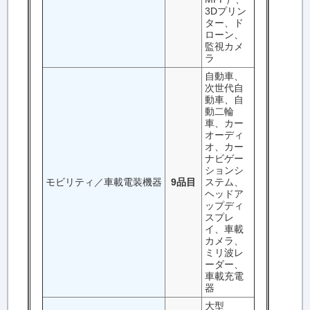
3Dプリン
ター、ド
ローン、
監視カメ
ラ
自動車、
次世代自
動車、自
動二輪
車、カー
オーディ
オ、カー
ナビゲー
ションシ
モビリティ／車載電装機器
9品目
ステム、
ヘッドア
ップディ
スプレ
イ、車載
カメラ、
ミリ波レ
ーダー、
車載充電
器
大型