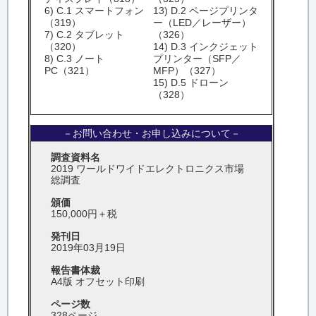
6) C.1 スマートフォン
13) D.2 ページプリンタ
（319）
ー（LED／レーザー）
7) C.2 タブレット
（326）
（320）
14) D.3 インクジェット
8) C.3 ノート
プリンター（SFP／
PC（321）
MFP）（327）
15) D.5 ドローン
（328）
－お問い合わせ・お申し込みについて－
調査資料名
2019 ワールドワイドエレクトロニクス市場
総調査
頒価
150,000円＋税
発刊日
2019年03月19日
報告書体裁
A4版 オフセット印刷
ページ数
328ページ