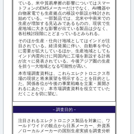
ている。米中貿易摩擦の影響についてはスマー
トフォンのEMSメーカーだけでなく、AV機器や
白物家電でも生産拠点の移設や新設が検討され
始めている。一部製品では、北米や中南米での
生産が増加する見込みであるものの、現状で生
産地域に大きな影響が出ている製品は少なく、
各社検討段階にとどまっているとみられる。
そのほか生産・仕向け地域としてはインドが注
目されている。経済発展に伴い、自動車を中心
に需要が拡大しているほか、生産地域としても
インド内需向けに同国内に工場を新設する計画
が次々に発表されている。今後アジア圏の生産
を担う一大地域となる可能性が高い。
本市場調査資料は、これらエレクトロニクス市
場の現状と将来展望を明示することを目的とし
た。関係各位が今後の事業戦略を立案・展開さ
れるにあたり、本市場調査資料を役立てていた
だくことを切に望む。
－調査目的－
注目されるエレクトロニクス製品を対象に、ワ
ールドワイドの観点から日系メーカー、外資系
／ローカルメーカーの国別生産実績を調査分析