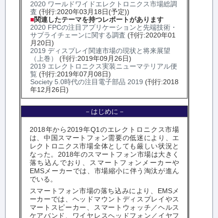
2020 ワールドワイドエレクトロニクス市場総調
査
(刊行:2020年03月18日(予定))
■
関連したテーマを持つレポートがあります
2020 FPCの注目アプリケーションと先端技術・
サプライチェーンに関する調査
(刊行:2020年01
月20日)
2019 ディスプレイ関連市場の現状と将来展望
（上巻）
(刊行:2019年09月26日)
2019 エレクトロニクス実装ニューマテリアル便
覧
(刊行:2019年07月08日)
Society 5.0時代の注目電子部品 2019
(刊行:2018
年12月26日)
－はじめに－
2018年から2019年Q1のエレクトロニクス市場
は、中国スマートフォン需要の低迷により、エ
レクトロニクス市場全体としても厳しい状況と
なった。2018年のスマートフォン市場は大きく
落ち込んでおり、スマートフォンメーカーや
EMSメーカーでは、市場縮小に伴う淘汰が進ん
でいる。
スマートフォン市場の落ち込みにより、EMSメ
ーカーでは、ヘッドマウントディスプレイやス
マートスピーカー、スマートウォッチ／ヘルス
ケアバンド、ワイヤレスヘッドフォン／イヤフ