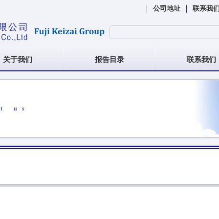
公司地址
联系我
关于我们
报告目录
联系我们
t us