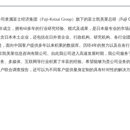
富士经济集团（Fuji-Keizai Group）旗下的富士凯美莱总研（
Fuji 
62年成立，拥有60多年的行业研究经验、模式及成果，是日本最专业的市
含日本本土企业，还包括在日外资企业、行政机构、研究机构、各行业团体
处，面向中国客户提供多年以来积累的数据库。历经4年的努力以及在各行业
京凯美莱信息咨询有限公司。自此我公司进入高速发展时期，我公司服务
服务、多媒体、互联网等行业积累了丰富的经验。希望能够为贵公司业务
用户联合调查报告，还可以为不同客户提供量身定制的具有针对性的解决