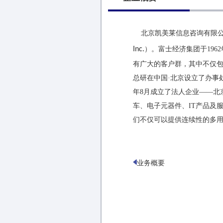
北京凯美莱信息咨询有限公司隶属
Inc.
）。富士经济集团于19
有广大的客户群，其中不仅包
总研在中国·北京设立了办事
年8月成立了法人企业——北
车、电子元器件、IT产品及
们不仅可以提供连续性的多
业务概要