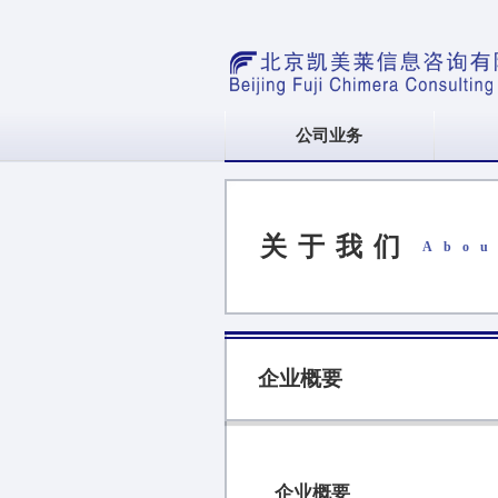
公司业务
关于我们
Abou
企业概要
企业概要