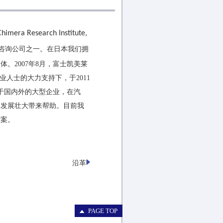
Chimera Research Institute,
场咨询公司之一。在日本我们拥
。2007年8月，富士凯美莱
人士的大力支持下，于2011
于国内外的大型企业，在汽
的发展壮大带来帮助。目前我
方案。
沿革
PAGE TOP