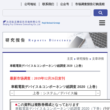
公司地址
联系我们
公众号
市场调查报告订购流程
研究报告
Reports Directory
主页
研究报告
文章详情
車載電装デバイス＆コンポーネンツ総調査 2020（上巻）
最新市场调查：2019年12月26日发刊
車載電装デバイス＆コンポーネンツ総調査 2020（上巻）
－
上巻：システム／デバイス編
－
■
この資料は複数巻構成となっております
車載電装デバイス＆コンポーネンツ総調査 2020（下巻）
(刊行