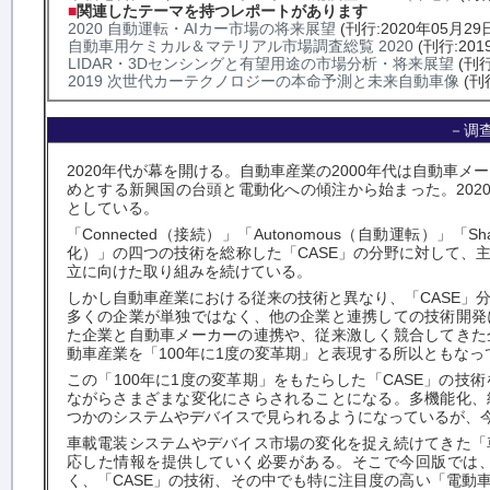
■
関連したテーマを持つレポートがあります
2020 自動運転・AIカー市場の将来展望
(刊行:2020年05月29
自動車用ケミカル＆マテリアル市場調査総覧 2020
(刊行:201
LIDAR・3Dセンシングと有望用途の市場分析・将来展望
(刊行
2019 次世代カーテクノロジーの本命予測と未来自動車像
(刊
－调
2020年代が幕を開ける。自動車産業の2000年代は自動車メ
めとする新興国の台頭と電動化への傾注から始まった。202
としている。
「Connected（接続）」「Autonomous（自動運転）」「Sh
化）」の四つの技術を総称した「CASE」の分野に対して、
立に向けた取り組みを続けている。
しかし自動車産業における従来の技術と異なり、「CASE」
多くの企業が単独ではなく、他の企業と連携しての技術開発
た企業と自動車メーカーの連携や、従来激しく競合してきた
動車産業を「100年に1度の変革期」と表現する所以ともなっ
この「100年に1度の変革期」をもたらした「CASE」の
ながらさまざまな変化にさらされることになる。多機能化、
つかのシステムやデバイスで見られるようになっているが、
車載電装システムやデバイス市場の変化を捉え続けてきた「
応した情報を提供していく必要がある。そこで今回版では
く、「CASE」の技術、その中でも特に注目度の高い「電動