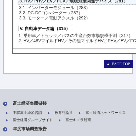
3. HV／PHV／EV／FCV／環境対策関連デバイス（281）
3.1. インバーターモジュール（283）
3.2. DC-DCコンバーター（287）
3.3. モーター／電動アクスル（292）
V. 自動車データ編（315）
1. 乗用車／トラック／バスの生産台数市場規模予測（317）
2. HV／48VマイルドHV／その他マイルドHV／PHV／EV／
PAGE TOP
富士经济集团链接
中聯富士経済咨詢
教育評論社
富士経済ネットワークス
富士経済グループサイト
富士キメラ総研
年度市场调查报告