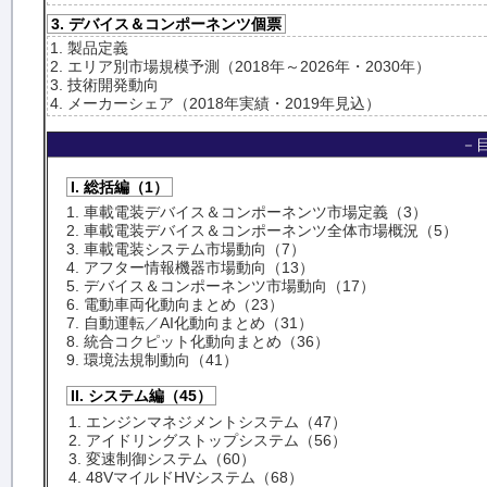
3. デバイス＆コンポーネンツ個票
1. 製品定義
2. エリア別市場規模予測（2018年～2026年・2030年）
3. 技術開発動向
4. メーカーシェア（2018年実績・2019年見込）
－
I. 総括編（1）
1. 車載電装デバイス＆コンポーネンツ市場定義（3）
2. 車載電装デバイス＆コンポーネンツ全体市場概況（5）
3. 車載電装システム市場動向（7）
4. アフター情報機器市場動向（13）
5. デバイス＆コンポーネンツ市場動向（17）
6. 電動車両化動向まとめ（23）
7. 自動運転／AI化動向まとめ（31）
8. 統合コクピット化動向まとめ（36）
9. 環境法規制動向（41）
II. システム編（45）
1. エンジンマネジメントシステム（47）
2. アイドリングストップシステム（56）
3. 変速制御システム（60）
4. 48VマイルドHVシステム（68）