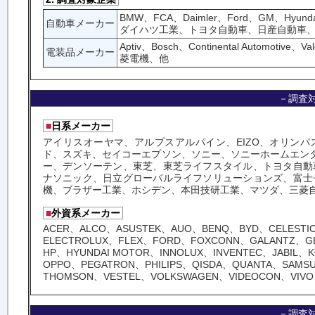
BMW、FCA、Daimler、Ford、GM、Hyu
自動車メーカー
ダイハツ工業、トヨタ自動車、日産自動車
Aptiv、Bosch、Continental Aut
電装品メーカー
菱電機、他
－調査
■
日系メーカー
アイリスオーヤマ、アルプスアルパイン、EIZO、オリンパ
ド、スズキ、セイコーエプソン、ソニー、ソニーホームエン
ー、デンソーテン、東芝、東芝ライフスタイル、トヨタ自動
ナソニック、日立グローバルライフソリューションズ、富士
機、ブラザー工業、ホシデン、本田技研工業、マツダ、三菱
■
外資系メーカー
ACER、ALCO、ASUSTEK、AUO、BENQ、BYD、CELESTI
ELECTROLUX、FLEX、FORD、FOXCONN、GALANTZ、GE
HP、HYUNDAI MOTOR、INNOLUX、INVENTEC、JABIL、K
OPPO、PEGATRON、PHILIPS、QISDA、QUANTA、SAMSU
THOMSON、VESTEL、VOLKSWAGEN、VIDEOCON、VIV
－調査