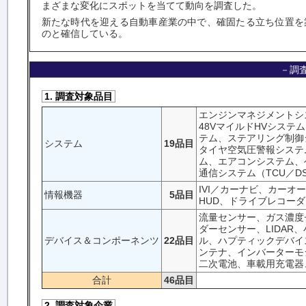
まざまな変化にスポットを当てて動向を調査した。
新たな時代を迎える自動車産業の中で、確固たる立ち位置を
のと確信している。
－調
1. 調査対象品目
エンジンマネジメントシ
48VマイルドHVシステ
テム、ステアリング制御
システム
19品目
タイヤ空気圧警報システ
ム、エアコンシステム、
通信システム（TCU／D
IVI／カーナビ、カー
情報機器
5品目
HUD、ドライブレコーダ
流量センサー、ガス濃度
ダーセンサー、LIDA
デバイス＆コンポーネンツ
22品目
ル、ハプティックデバイ
ンテナ、インバーターモ
二次電池、車載用充電器、
合計
46品目
2. 調査対象企業