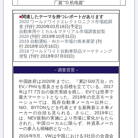
厂篇”“D.机电篇"
■
関連したテーマを持つレポートがあります
2020 ワールドワイドエレクトロニクス市場総調
査
(刊行:2020年03月18日(予定))
自動車用ケミカル＆マテリアル市場調査総覧
2020
(刊行:2019年10月31日)
2019 自動運転・AIカー市場の将来展望
(刊
行:2018年10月16日)
2018 ワールドワイド自動車部品マーケティング
便覧
(刊行:2018年07月03日)
－调查背景－
中国政府は
2020
年までに、『累計
500
万台』の
EV
／
PHV
を普及させる目標を立てている。
2017
年は
77.7
万台の販売実績を残し、
EV
では世界で
最大マーケットとなった。
2018
年の北京モータ
ーショーでは、既存自動車メーカー以外に、
NIO
、
BYTON
などを代表とする新興新エネ車メ
ーカーの台頭も見られる。さらに、
2019
年に
は、
NEV
規制の実施により市場に変化がもたら
された。中国ローカルに限らず、外資系メーカ
ーの参入も積極的となった。
2016
年
9
月、
VW
は中国における
3
社目の合資会