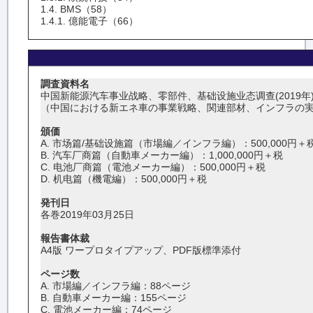
1.4. BMS（58）
1.4.1. 億能電子（66）
調査資料名
中国新能源汽车事业战略、零部件、基础设施业态调查(2019年
（中国における新エネ車の事業戦略、関連部材、インフラの実態
頒価
A. 市场篇/基础设施篇（市場編／インフラ編）：500,000円＋
B. 汽车厂商篇（自動車メーカー編）：1,000,000円＋税
C. 电池厂商篇（電池メーカー編）：500,000円＋税
D. 机电篇（機電編）：500,000円＋税
発刊日
各巻2019年03月25日
報告書体裁
A4版 ワープロタイプアップ、PDF版標準添付
ページ数
A. 市場編／インフラ編：88ページ
B. 自動車メーカー編：155ページ
C. 電池メーカー編：74ページ