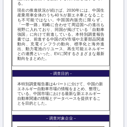
る。
現在の推進状況が続けば、
2030
年には、中国生
産乗用車全体のうち
40
％が新エネ車となること
も不可能ではない。中国国内販売に限らず、
「一帯一路」戦略に合わせて周辺国への進出も
視野に入れており、同国が掲げている「自動車
強国」に向けて前進している。本特別調査報告
書では、前進する中国の
EV
市場や主要部品関連
動向、充電インフラの動向、標準化と海外進
出、動力電池のリユース、再生可能エネルギー
との連携といった、
EV
に関するさまざまな最新
動向をまとめた。
－调查目的－
本特別調査報告書は4パートに分けて、中国の新
エネルギー自動車市場の情報をまとめ、整理し
ている。中国市場における最新な新エネルギー
自動車関連の情報とデータベースを提供するこ
とを目的とした。
－调查对象企业－