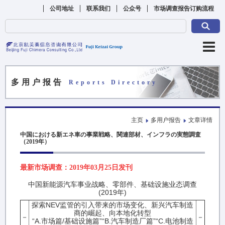
公司地址
联系我们
公众号
市场调查报告订购流程
多用户报告
Reports Directory
主页
多用户报告
文章详情
中国における新エネ車の事業戦略、関連部材、インフラの実態調査
（2019年）
最新市场调查：2019年03月25日发刊
中国新能源汽车事业战略、零部件、基础设施业态调查
(2019年)
探索NEV监管的引入带来的市场变化、新兴汽车制造
商的崛起、向本地化转型
－
－
“A.市场篇/基础设施篇”“B.汽车制造厂篇”“C.电池制造