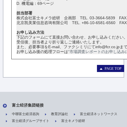
D. 機電編：69ページ
担当部署
株式会社富士キメラ総研 企画部 TEL. 03-3664-5839 FAX. 0
北京凯美莱信息咨询有限公司 TEL. +86-10-6581-6560 FAX. +8
お申し込み方法
下記のフォームにて直接お問い合わせ、お申し込みください
受信後、担当者より折り返しご連絡いたします。
また、必要事項をE-mail、ファクシミリにてinfo@fcr.co.
お申し込み後の処理フローは
“市場調査レポートのお申し込み
PAGE TOP
富士经济集团链接
中聯富士経済咨詢
教育評論社
富士経済ネットワークス
富士経済グループサイト
富士キメラ総研