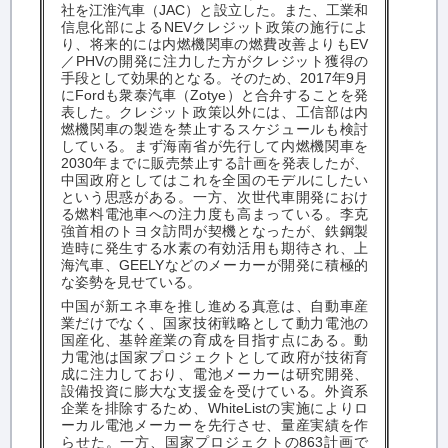
社を江淮汽車（
JAC
）と設立した。また、工業和
信息化部による
NEV
クレジット政策の施行によ
り、将来的には内燃機関車の燃費改善よりも
EV
／
PHV
の開発に注力した方がクレジット獲得の
手段として効果的となる。そのため、
2017
年
9
月
に
Ford
も衆泰汽車（
Zotye
）と合弁することを発
表した。クレジット政策以外には、工信部は内
燃機関車の製造を禁止するスケジュールも検討
している。まず海南省が先行して内燃機関車を
2030
年までに販売禁止する計画を発表したが、
中国政府としてはこれを全国のモデルにしたい
という思惑がある。一方、次世代車開発におけ
る燃料電池車への注力度も高まっている。李克
強首相のトヨタ訪問が契機となったが、鉄鋼製
造時に発生する水素の有効活用も期待され、上
海汽車、
GEELY
などのメーカーが開発に積極的
な姿勢を見せている。
中国が新エネ車を推し進める真意は、自動車産
業だけでなく、国家技術戦略として動力電池の
国産化、基幹産業の育成を目指す点にある。動
力電池は国家プロジェクトとして政府が技術育
成に注力しており、電池メーカーは研究開発、
設備投資に膨大な支援金を受けている。外資系
企業を排除するため、
WhiteList
の実施によりロ
ーカル電池メーカーを先行させ、量産実績を作
らせた。一方、国家プロジェクトの
863
計画で