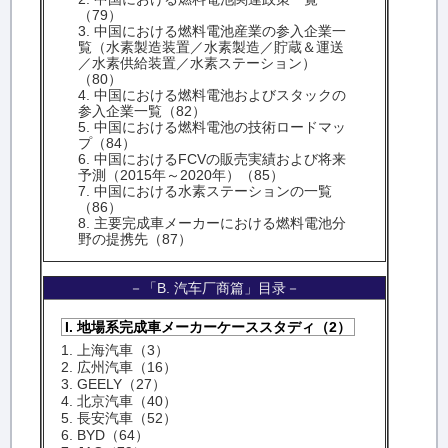
（79）
3. 中国における燃料電池産業の参入企業一
覧（水素製造装置／水素製造／貯蔵＆運送
／水素供給装置／水素ステーション）
（80）
4. 中国における燃料電池およびスタックの
参入企業一覧（82）
5. 中国における燃料電池の技術ロードマッ
プ（84）
6. 中国におけるFCVの販売実績および将来
予測（2015年～2020年）（85）
7. 中国における水素ステーションの一覧
（86）
8. 主要完成車メーカーにおける燃料電池分
野の提携先（87）
－「B. 汽车厂商篇」目录－
I. 地場系完成車メーカーケーススタディ（2）
1. 上海汽車（3）
2. 広州汽車（16）
3. GEELY（27）
4. 北京汽車（40）
5. 長安汽車（52）
6. BYD（64）