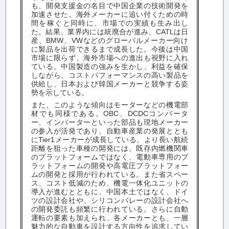
も、開発支援金の名目で中国企業の技術開発を
加速させた。海外メーカーに追い付くための時
間を稼ぐと同時に、市場での実績も生み出し
た。結果、業界内には統廃合が進み、
CATL
は日
産、
BMW
、
VW
などのグローバルメーカー向け
に製品を出荷できるまで成長した。今後は中国
市場に限らず、海外市場への進出も視野に入れ
ている。中国製造の強みを生かし、利益を確保
しながら、コストパフォーマンスの高い製品を
供給し、日本および韓国メーカーと競争する姿
勢を示している。
また、このような傾向はモーターなどの機電部
材でも同様である。
OBC
、
DCDC
コンバータ
ー、インバーターといった部品も現地メーカー
の参入が活発であり、自動車産業の発展ととも
に
Tier1
メーカーが成長している。より長い航続
距離を狙った車種の開発には、既存内燃機関車
のプラットフォームではなく、電動車専用のプ
ラットフォームの開発や高電圧プラットフォー
ムの開発と採用が行われている。また省スペー
ス、コスト低減のため、機電一体化ユニットの
導入が進むとともに、中国本土ではなく、ドイ
ツの設計会社や、シリコンバレーの設計会社へ
の開発委託も頻繁に行われている。さらに自動
運転の要素も加えられ、各メーカーとも、一層
魅力的な自動車を設計する方向性を追求してい