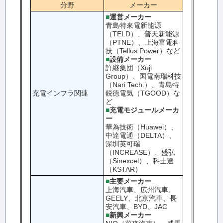
分野
メーカー
■
運営メーカー
青島特來電新能源
（TELD）、普天新能源
（PTNE）、上海富電科
技（Tellus Power）など
■
設備メーカー
許継集団（Xuji
Group）、国電南瑞科技
（Nari Tech.）、青島特
充電インフラ関連
鋭德電気（TGOOD）な
ど
■
充電モジュールメーカ
ー
華為技術（Huawei）、
中達電通（DELTA）、
深圳英可瑞
（INCREASE）、盛弘
（Sinexcel）、科士達
（KSTAR）
■
主要メーカー
上海汽車、広州汽車、
GEELY、北京汽車、長
安汽車、BYD、JAC
■
新興メーカー