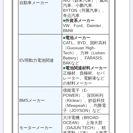
NIO（蔚來汽車）、威馬
自動車メーカー
汽車、小鹏汽車、
BYTON（拜騰汽車）、
奇点汽車
■
外資系メーカー
VW、Ford、Daimler、
BMW
■
電池メーカー
CATL、BYD、国軒高科
（Guoxuan High-
Tech）、力神（Lishen
Battery）、FARASIS、
EV用動力電池関連
BAKなど
■
電池関連材料メーカー
正極材、負極材、セパ
レーター、電解液など
の材料メーカー
億能電子（E-
POWER）、深圳科列
BMSメーカー
（Klclear）、妙益科技
（Mewyeah）、均勝電
子（JOYSON）など
大洋電機（BROAD-
OCEAN）、上海大郡
モーターメーカー
（DAJUN TECH）、精
進電動（JJE）、上海電