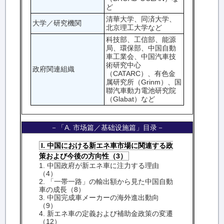
ど
清華大学、同済大学、
大学／研究機関
北京理工大学など
科技部、工信部、能源
局、環保部、中国自動
車工業会、中国汽車技
術研究中心
政府関連組織
（CATARC）、有色金
属研究所（Grinm）、国
聯汽車動力電池研究院
（Glabat）など
－「A. 市场篇／基础设施篇」目录－
I. 中国における新エネ車市場に関連する政
策および今後の方向性（3）
1. 中国政府が新エネ車に注力する理由
（4）
2. 「一帯一路」の輸出額から見た中国自動
車の成長（8）
3. 中国完成車メーカーの海外進出動向
（9）
4. 新エネ車の定義および補助金政策の変遷
（12）