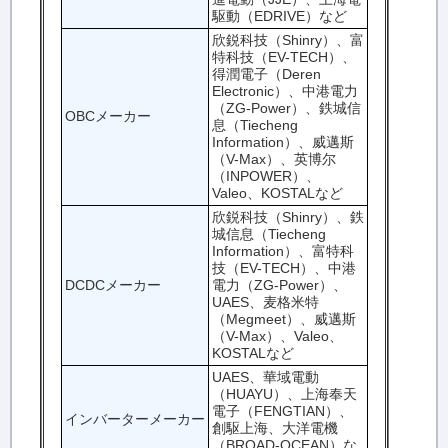
駆動（EDRIVE）など
欣鋭科技（Shinry）、富
特科技（EV-TECH）、
得潤電子（Deren
Electronic）、中港電力
（ZG-Power）、鉄城信
OBCメーカー
息（Tiecheng
Information）、威邁斯
（V-Max）、英博尔
（INPOWER）、
Valeo、KOSTALなど
欣鋭科技（Shinry）、鉄
城信息（Tiecheng
Information）、富特科
技（EV-TECH）、中港
DCDCメーカー
電力（ZG-Power）、
UAES、麦格米特
（Megmeet）、威邁斯
（V-Max）、Valeo、
KOSTALなど
UAES、華域電動
（HUAYU）、上海奉天
電子（FENGTIAN）、
インバーターメーカー
創駆上海、大洋電機
（BROAD-OCEAN）な