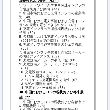
場規模および動向（43）
1. ワールドワイド新エネ車関連インフラの
市場規模および動向（44）
2. 中国市場における充電インフラの産業構
造（48）
3. 中国における電力事情および充電インフ
ラへの安定対応ができるのか？（49）
4. 充電インフラの市場規模現状および将来
予測（52）
5. 各都市における充電インフラの普及状況
（2019年2月までの累計）（57）
6. 充電インフラ運営事業者のシェア構成
（58）
7. 各充電インフラ事業者と充電器メーカー
の供給アライアンス（59）
8. 充電設備メーカーの参入一覧（60）
9. 充電設備メーカーシェア（2018年）
（61）
10. 充電設備コストのトレンド（62）
11. HPCの開発方向（63）
12. ワイヤレス充電開発の方向性（67）
13. V2Gの開発方向性（71）
14. 充電モジュール動向（73）
III. 中国におけるFCVの現状および将来展
望（77）
1. 中国におけるFCVの現状および各都市で
の展開状況（78）
2. 中国における燃料電池関連政策一覧