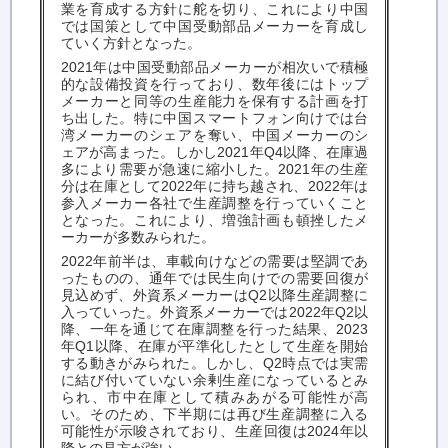
業を育成する方針に舵を切り、これにより中国
では国策として中国受動部品メーカーを育成し
ていく方針となった。
2021年は中国受動部品メーカーが相次いで積極
的な設備投資を行っており、数年後にはトップ
メーカーと同等の生産能力を保有する計画を打
ち出した。特に中国スマートフォン向けでは台
湾メーカーのシェアを奪い、中国メーカーのシ
ェアが高まった。しかし2021年Q4以降、在庫過
多により需要が急速に縮小した。2021年の生産
分は在庫として2022年に持ち越され、2022年は
参入メーカー各社で生産調整を行っていくこと
となった。これにより、増強計画も頓挫したメ
ーカーが多数みられた。
2022年前半は、車載向けなどの需要は堅調であ
ったものの、通年では民生向けでの需要回復が
見込めず、外資系メーカーはQ2以降生産調整に
入っていった。外資系メーカーでは2022年Q2以
降、一年を通じて在庫調整を行った結果、2023
年Q1以降、在庫が平準化したとして生産を開始
する動きがみられた。しかし、Q2時点では実需
に結び付いていない余剰生産になっているとみ
られ、市中在庫として積みあがる可能性が高
い。そのため、下半期には再び生産調整に入る
可能性が示唆されており、生産回復は2024年以