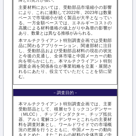
降との見方が強い。
主要材料においては、受動部品市場縮小の影響
により、これに連動して2022年、2023年は数量
ベースで市場縮小が続く製品が大半となってい
る。一方金額ベースでは、エネルギーコストの
高騰による材料価格の値上がりや為替の影響が
あり、数量とは異なる推移がみられる。
本マルチクライアント特別調査企画では受動部
品に関わるアプリケーション、関連部材に注目
し、受動部品および受動部品材料の現在の状況
と今後の見通し、全体市場と中国メーカーの動
向を明らかにした。本マルチクライアント特別
調査企画を関係各位が事業戦略を立案・展開さ
れるにあたり、役立てていただくことを切に望
む。
－調査目的－
本マルチクライアント特別調査企画では、主要
受動部品として、積層セラミックコンデンサー
（MLCC）、チップインダクター、チップ抵抗
器、アルミ電解コンデンサーとこれらの主要材
料を調査対象とし、ワールドワイドでの市場概
況の把握を行うとともに、中国メーカーの動向
をまとめた。またこれらの材料の全体市場／中