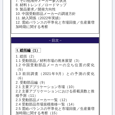
7. その他海外メーカー参入状況
8. 材料トレンド／ロードマップ
9. 製品要求／開発方向性
10. 中国受動部品メーカーの調達方針
11. 納入関係（2022年実績）
12. 需給バランスの平準化と市場回復／生産量増
加時期に関する考察
－目次－
I. 総括編（1）
1. 総括（2）
1.1 受動部品／材料市場の将来展望（3）
1.2 中国受動部品メーカーの立ち位置の変化
（5）
1.3 前回調査（2021年9月）との予測の変化
（6）
2. 受動部品編（9）
2.1 主要アプリケーション市場（10）
2.2 主要アプリケーションにおける搭載員数と推
移予測（11）
2.3 受動部品メーカー一覧（12）
2.4 受動部品市場規模推移一覧（14）
2.5 需給バランスの平準化と市場回復／生産量増
加時期に関する考察（15）