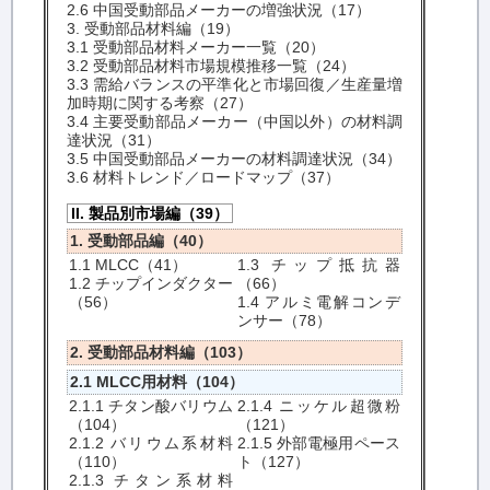
2.6 中国受動部品メーカーの増強状況（17）
3. 受動部品材料編（19）
3.1 受動部品材料メーカー一覧（20）
3.2 受動部品材料市場規模推移一覧（24）
3.3 需給バランスの平準化と市場回復／生産量増
加時期に関する考察（27）
3.4 主要受動部品メーカー（中国以外）の材料調
達状況（31）
3.5 中国受動部品メーカーの材料調達状況（34）
3.6 材料トレンド／ロードマップ（37）
II. 製品別市場編（39）
1. 受動部品編（40）
1.1 MLCC（41）
1.3 チップ抵抗器
1.2 チップインダクター
（66）
（56）
1.4 アルミ電解コンデ
ンサー（78）
2. 受動部品材料編（103）
2.1 MLCC用材料（104）
2.1.1 チタン酸バリウム
2.1.4 ニッケル超微粉
（104）
（121）
2.1.2 バリウム系材料
2.1.5 外部電極用ペース
（110）
ト（127）
2.1.3 チタン系材料