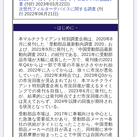
査
(刊行:2023年03月22日)
次世代フィルターデバイスに関する調査
(刊
行:2022年06月21日)
－はじめに－
本マルチクライアント特別調査企画は、2020年8
月に発刊した「受動部品最新動向調査 2020」お
よび、2021年9月に発刊した「中国受動部品最新
動向調査 2021」の続刊である。2021年に受動部
品市場が大幅に成長した一方で、発刊後の2021
年Q4からは一部で市場の不振がささやかれ始
め、2022年に入ってからは、徐々に市況が悪化
していった。2022年末時点では、2023年Q3から
の市況回復が見込まれており、本マルチクライ
アント特別調査企画も市況回復が窺えるタイミ
ングでの発刊を目指し、2023年6月に発刊した
が、結果的には発刊時点でまだ市況回復の兆し
は見えておらず、2024年以降の回復が期待され
る状況となっている。
受動部品市場は、2017年に車載向けを中心とし
た急激な需要拡大があり、受動部品メーカー各
社の供給がタイトになったことから、中国受動
部品メーカーの注目が高まった。同時期に米中
貿易摩擦が始まったことで中国では自国内の産