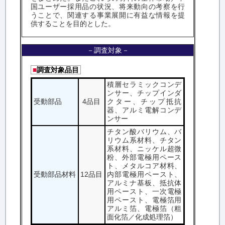
国ユーザー採用品の状況、将来動向の考察を行
うことで、関連する事業展開に有益な情報を提
供することを目的とした。
－調査対象－
■
調査対象品目
積層セラミックコンデ
ンサー、チップインダ
受動部品
4品目
クター、チップ抵抗
器、アルミ電解コンデ
ンサー
チタン酸バリウム、バ
リウム系材料、チタン
系材料、ニッケル超微
粉、外部電極用ペース
ト、メタルコア材料、
受動部品材料
12品目
内部電極用ペースト、
アルミナ基板、抵抗体
用ペースト、一次電極
用ペースト、電極箔用
アルミ箔、電極箔（粗
面化箔／化成処理箔）