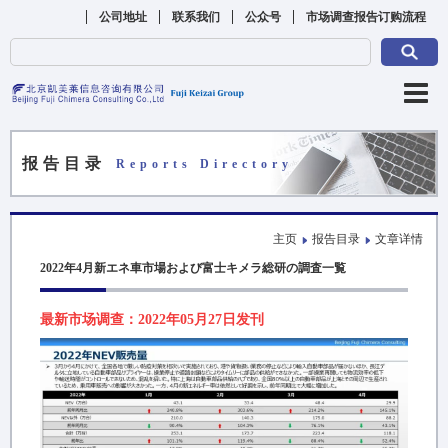
公司地址
联系我们
公众号
市场调查报告订购流程
报告目录
Reports Directory
主页
报告目录
文章详情
2022年4月新エネ車市場および富士キメラ総研の調査一覧
最新市场调查：2022年05月27日发刊