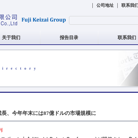
公司地址
联系我
关于我们
报告目录
联系我们
Directory
長、今年年末には87億ドルの市場規模に
刊