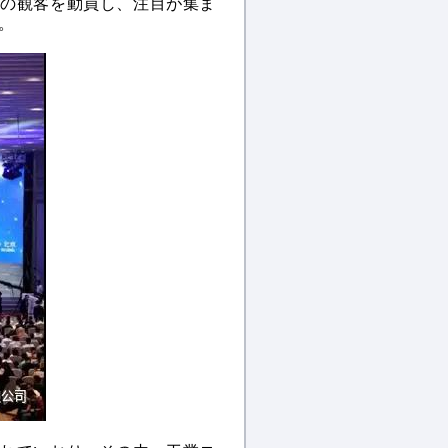
れ、多くの観客を動員し、注目が集ま
。