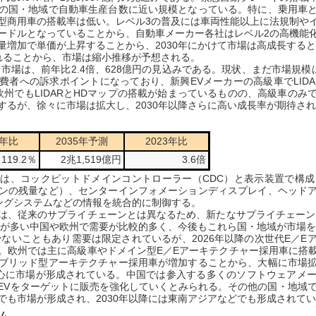
の国・地域で自動車生産台数に近い規模となっている。特に、乗用車
型商用車の搭載率は低い。レベル3の普及には車両性能以上に法規制や
ードルとなっていることから、自動車メーカー各社はレベル2の高機能
増加で単価が上昇することから、2030年にかけて市場は高成長すると
れることから、市場は縮小推移が予想される。
市場は、前年比2.4倍、628億円の見込みである。現状、まだ市場規模
費者への訴求ポイントになっており、新興EVメーカーの高級車でLIDA
欧州でもLIDARとHDマップの搭載が始まっているものの、高級車のみ
するが、徐々に市場は拡大し、2030年以降さらに高い成長率が期待さ
3年比
2035年予測
2023年比
119.2％
2兆1,519億円
3.6倍
、コックピットドメインコントローラー（CDC）と表示装置で構成
ンの残量など）、センターインフォメーションディスプレイ、ヘッド
リングシステムなどの情報を統合的に制御する。
、従来のサプライチェーンとは異なるため、新たなサプライチェーン
数が多い中国や欧州で需要が比較的多く、今後もこれら国・地域が市場
ないこともあり需要は限定されているが、2026年以降の次世代E／E
。欧州では主に高級車やドメイン型E／Eアーキテクチャー採用車に搭
ブリッド型アーキテクチャー採用車が増加することから、大幅に市場
ーを中心に市場が形成されている。中国では参入する多くのソフトウェアメ
Vをターゲットに販売を強化していくとみられる。その他の国・地域では当面
でも市場が形成され、2030年以降には東南アジアなどでも形成されて
ム