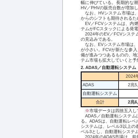
幅に伸びている。長期的な潮
HV／PHVの販売台数が増加
なお、HVシステム市場は、2
からのシフトも期待されるた
EV／FCVシステムは、内燃
テムがFCスタックによる発
2024年のEV／FCVシス
の見込みである。
なお、EVシステム市場は、
が小さい。FCVが新たな参
備が進みつつあるものの、地方
テム市場も拡大していくと予
2. ADAS／自動運転システム
202
ADAS
2兆5
自動運転システム
合計
2兆6
※
市場データは四捨五入し
ADAS／自動運転システム
る。ADASは、自動運転レ
システムは、レベル3以上の
ベル3とし、自動運転システ
2024年のADAS市場は、