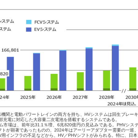
燃機関と電動パワートレインの両方を持ち、HVシステムは回生ブレー
外部充電に対応した大容量二次電池を搭載するシステムである。
テム市場は、前年比31.1％増、6兆820億円の見込みである。PHVシ
シフトが顕著であったものの、2024年はアーリーアダプター需要の一
V用インフラの不足などから、HV／PHVシフトがみられる。特に、日本