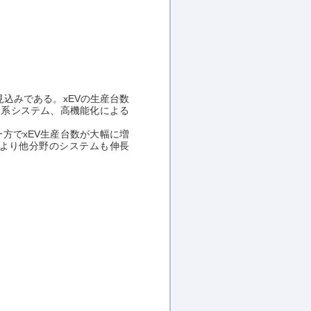
見込みである。xEVの生産台数
全系システム、高機能化による
方でxEV生産台数が大幅に増
により他分野のシステムも伸長