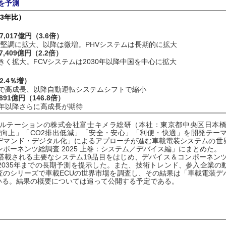
を予測
23年比）
,017億円（3.6倍）
で堅調に拡大、以降は微増。PHVシステムは長期的に拡大
,409億円（2.2倍）
く拡大。FCVシステムは2030年以降中国を中心に拡大
2.4％増）
まで高成長、以降自動運転システムシフトで縮小
1億円（146.8倍）
0年以降さらに高成長が期待
ーションの株式会社富士キメラ総研（本社：東京都中央区日本橋 TEL：
費向上」「CO2排出低減」「安全・安心」「利便・快適」を開発テー
デマンド・デジタル化」によるアプローチが進む車載電装システムの世
ポーネンツ総調査 2025 上巻：システム／デバイス編」にまとめた。
載される主要なシステム19品目をはじめ、デバイス＆コンポーネンツ
2035年までの長期予測を提示した。また、技術トレンド、参入企業の
査のシリーズで車載ECUの世界市場を調査し、その結果は「車載電装デ
めている。結果の概要については追って公開する予定である。