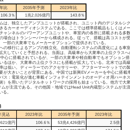
3年比
2035年予測
2023年比
106.3％
1兆2,026億円
143.8％
ムは、独立したアンプユニットが搭載され、ユニット内のデジタルシグ
きるカーオーディオシステムである。ここでは標準搭載品もしくはメ
チャンネルのパワーアンプユニットや、車室内の各所に搭載される多
の場合はトランシーバーから構成される。従って、搭載は高コストが
、一部の大衆車でもメーカーオプションで提供されている。
への移行によるアンプの独立化、自動運転システムの高度化による車室
拡大していくと予想される。当面は、高級車から大衆車の上位クラスへ
中心に搭載されているが、一部の大衆車や軽自動車でもオプション搭
いるほか、大衆車の上位クラスにも搭載が拡大している。北米では高
率は低い。ディーラーでのアクセサリーや、アフターマーケットでの
要が大きいことが背景にある。中国では新興EVメーカーを中心に搭載率
バス：電装化が進む車載インフォテインメントのオーディオ用ハーネ
術）を用いたデジタルネットワークの採用も始まっている。他方で大
システムが主流である。その他国・地域ではHead Unit内蔵型システム
いる。
場
4年見込
2023年比
2035年予測
2023年比
,621億円
106.6％
53兆4,426億円
2.5倍