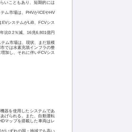
づらいこともあり、短期的には
ム市場は、PHVがICEやHV
VシステムがLiB、FCVシス
.2％減、16兆6,801億円
ステム市場は、現状、まだ規模
都市では水素充填インフラの整
に増加し、それに伴いFCVシス
グ機器を使用したシステムであ
があげられる。また、自動運転
HDマップを搭載した車両はレ
載率がいずれの国・地域でも高い