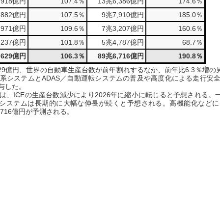
,918億円
107.4％
13兆6,386億円
174.6％
,882億円
107.5％
9兆7,910億円
185.0％
,971億円
109.6％
7兆3,207億円
160.6％
,237億円
101.8％
5兆4,787億円
68.7％
,629億円
106.3％
89兆6,716億円
190.8％
,629億円、世界の自動車生産台数が前年割れするなか、前年比6.3％増の
EV系システムとADAS／自動運転システムの普及や高度化による走行安
与した。
、ICEの生産台数減少により2026年に縮小に転じると予想される。一
系システムは長期的に大幅な伸長が続くと予想される。高機能化など
,716億円が予測される。