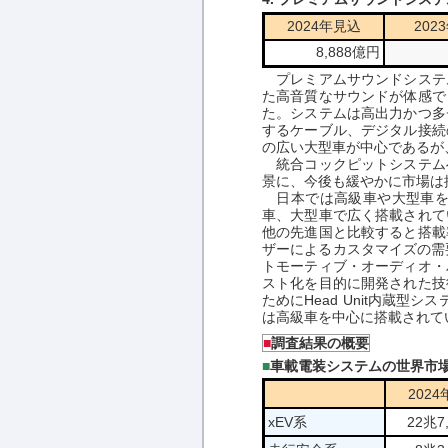
2024年見込
202
8,888億円
プレミアムサウンドシステ
た高音質なサウンドが体感で
た。システムは高出力かつ多
するケーブル、デジタル接続
の広い大型車が中心であるが
統合コックピットシステム
景に、今後も緩やかに市場は
日本では高級車や大型車を
車、大型車で広く搭載されて
他の先進国と比較すると搭載
ザーによるカスタマイズの需
トモーティブ・オーディオ・
スト化を目的に開発された技
ためにHead Unit内蔵型
は高級車を中心に搭載されて
■
調査結果の概要
■
車載電装システムの世界市
202
xEV系
22兆7