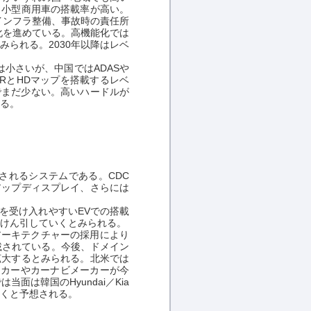
と小型商用車の搭載率が高い。
インフラ整備、事故時の責任所
化を進めている。高機能化では
みられる。2030年以降はレベ
は小さいが、中国ではADASや
RとHDマップを搭載するレベ
でまだ少ない。高いハードルが
れる。
されるシステムである。CDC
アップディスプレイ、さらには
を受け入れやすいEVでの搭載
をけん引していくとみられる。
アーキテクチャーの採用により
載されている。今後、ドメイン
拡大するとみられる。北米では
ーカーやカーナビメーカーが今
は韓国のHyundai／Kia
いくと予想される。