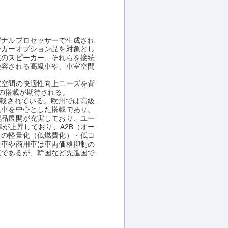
ナルプロセッサーで生成され
ーカーオプション品を対象とし
数のスピーカー、それらを接続
受容される高級車や、車室空間
空間の快適性向上ニーズを背
の搭載が期待される。
載されている。欧州では高級
級車を中心とした搭載であり、
製品展開が充実しており、ユー
が上昇しており、A2B（オー
スの軽量化（低燃費化）・低コ
衆車や商用車は車両価格抑制の
が主流であるが、韓国など先進国で