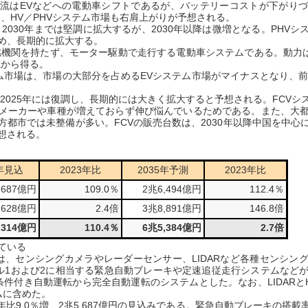
流はEVなどへの電動車シフトであるが、バッテリーコストが下がり
し、HV／PHVシステム市場も右肩上がりが予想される。
030年までは堅調に拡大するが、2030年以降は微増となる。PHVシステ
め、長期的に拡大する。
機関を持たず、モーター駆動で走行する電動車システムである。動力はE
電から得る。
テム市場は、市場の大部分を占めるEVシステム市場がマイナスとなり、前年比0
2025年には復調し、長期的には大きく拡大すると予想される。FCVシ
入メーカーや車種が増えておらず伸び悩んでいるためである。また、大
都市では未整備が多い。FCVの販売台数は、2030年以降中国を中心
想される。
4年見込
2023年比
2035年予測
2023年比
,687億円
109.0％
2兆6,494億円
112.4％
628億円
2.4倍
3兆8,891億円
146.8倍
,314億円
110.4％
6兆5,384億円
2.7倍
ている
は、センシングカメラやレーダーセンサー、LIDARなど各種センシン
ベル1および2に相当する緊急自動ブレーキや定速追従走行システムなど
条件付き自動運転から完全自動運転のシステムとした。なお、LIDARと
ムに含めた。
前年比9.0％増、2兆5,687億円の見込みである。緊急自動ブレーキの搭