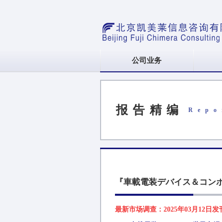
公司业务
报告精编
Repo
『車載電装デバイス＆コンポーネン
最新市场调查：2025年03月12日发