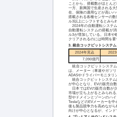
ことから、搭載数がほとんど
一方、新興国で生産される大
在、保険の適用などが高いハ
搭載される各種センサーの数量
ル3以上にシフトするとみら
2024年の自動運転システム
自動運転システムの搭載が消
ル3が増加している。日本や
クリアされるのには時間を要
3. 統合コックピットシステム
2024年見込
202
7,090億円
統合コックピットシステムは
は、メーター（車速やガソリ
ADASやドライバーモニタ
統合コックピットシステムは
が中心となり、EVの販売台
日本ではEVの販売台数が少
市場が立ち上がるとみられる
型やドメインとゾーンのハイ
TeslaなどのEVメーカ
後も製品競争力を高めながらE
向けが中心となるが、インド
4. プレミアムサウンドシステ