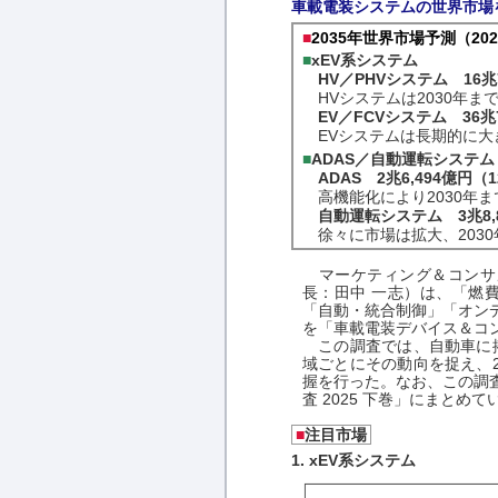
車載電装システムの世界市場
■
2035年世界市場予測（20
■
xEV系システム
HV／PHVシステム 16兆7
HVシステムは2030年ま
EV／FCVシステム 36兆7
EVシステムは長期的に大き
■
ADAS／自動運転システム
ADAS 2兆6,494億円（1
高機能化により2030年
自動運転システム 3兆8,89
徐々に市場は拡大、203
マーケティング＆コンサルテ
長：田中 一志）は、「燃
「自動・統合制御」「オン
を「車載電装デバイス＆コン
この調査では、自動車に搭
域ごとにその動向を捉え、
握を行った。なお、この調
査 2025 下巻」にまと
■
注目市場
1. xEV系システム