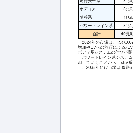
走行安全系
8兆3
ボディ系
5兆6
情報系
4兆9
パワートレイン系
8兆1
合計
49兆9
2024年の市場は、49兆9
増加やEVへの移行によるx
ボディ系システムの伸びが寄
パワートレイン系システムは
加していくことから、xEV
し、2035年には市場は89兆6